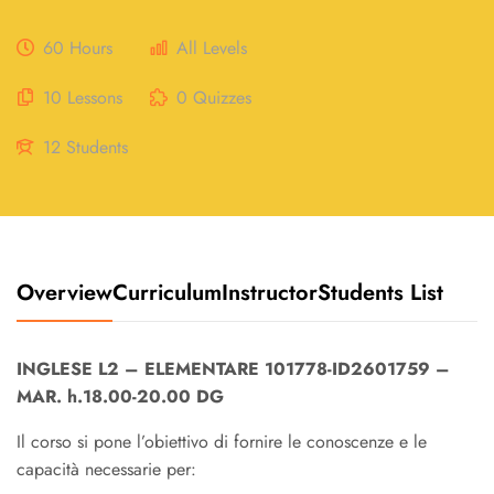
60 Hours
All Levels
10 Lessons
0 Quizzes
12 Students
Overview
Curriculum
Instructor
Students List
INGLESE L2 – ELEMENTARE 101778-ID2601759 –
MAR. h.18.00-20.00 DG
Il corso si pone l’obiettivo di fornire le conoscenze e le
capacità necessarie per: