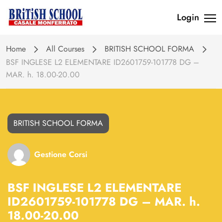
Login
Home
All Courses
BRITISH SCHOOL FORMA
BSF INGLESE L2 ELEMENTARE ID2601759-101778 DG –
MAR. h. 18.00-20.00
BRITISH SCHOOL FORMA
Gestione Corsi
BSF INGLESE L2 ELEMENTARE
ID2601759-101778 DG – MAR. h.
18.00-20.00